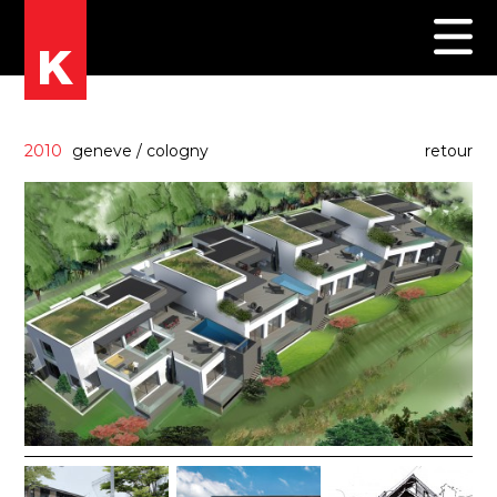
2010
geneve
/
cologny
retour